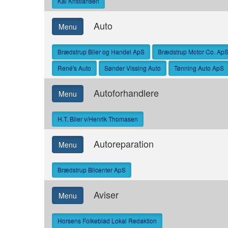
Kai Kristiansen
Auto
Menu
Brædstrup Biler og Handel ApS
Brædstrup Motor Co. Ap
René's Auto
Sønder Vissing Auto
Tønning Auto ApS
Autoforhandlere
Menu
H.T. Biler v/Henrik Thomasen
Autoreparation
Menu
Brædstrup Bilcenter ApS
Aviser
Menu
Horsens Folkeblad Lokal Redaktion