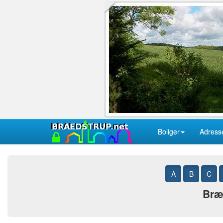
Boliger
Adress
A
B
C
Bræd