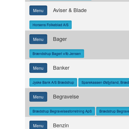
Aviser & Blade
Menu
Horsens Folkeblad A/S
Bager
Menu
Brændstrup Bageri v/Ib Jensen
Banker
Menu
Jyske Bank A/S Brædstrup
Sparekassen Østjylland, Bræds
Begravelse
Menu
Brædstrup Begravelsesforretning ApS
Brædstrup Begrave
Benzin
Menu