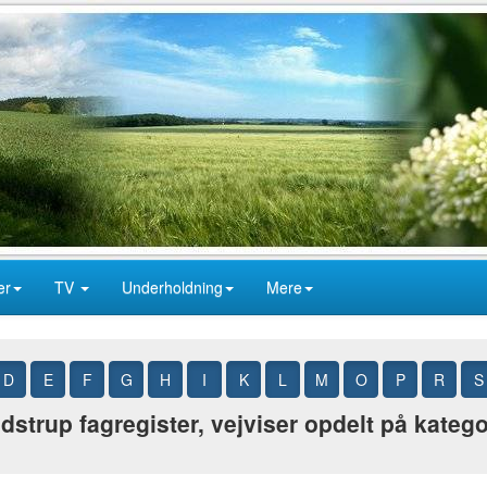
er
TV
Underholdning
Mere
D
E
F
G
H
I
K
L
M
O
P
R
S
strup fagregister, vejviser opdelt på katego