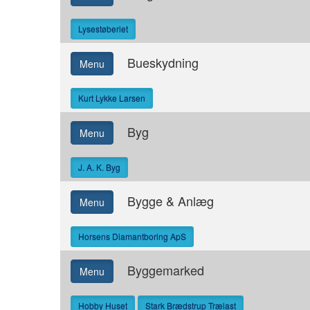
Lysestøberiet
Bueskydning
Menu
Kurt Lykke Larsen
Byg
Menu
J. A. K. Byg
Bygge & Anlæg
Menu
Horsens Diamantboring ApS
Byggemarked
Menu
Hobby Huset
Stark Brædstrup Trælast