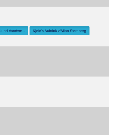
plund Vandvæ...
Kjeld's Autolak v/Allan Sternberg