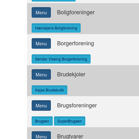
Boligforeninger
Menu
Hærvejens Boligforening
Borgerforening
Menu
Sønder Vissing Borgerforening
Brudekjoler
Menu
Kajas Brudebutik
Brugsforeninger
Menu
Brugsen
SuperBrugsen
Brugtvarer
Menu