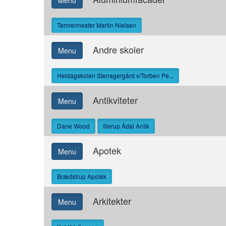
Menu
Tømrermester Martin Nielsen
Andre skoler
Menu
Heldagskolen Stenagergård v/Torben Pe...
Antikviteter
Menu
Dane Wood
Illerup Ådal Antik
Apotek
Menu
Brædstrup Apotek
Arkitekter
Menu