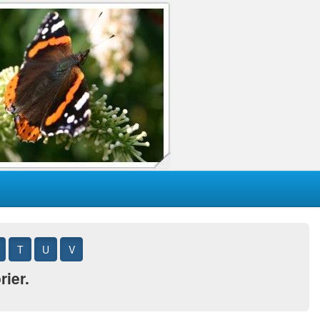
T
U
V
rier.