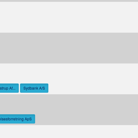
trup Af...
Sydbank A/S
lsesforretning ApS