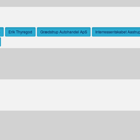
S
Erik Thyregod
Grædstrup Autohandel ApS
Interressentskabet Aastru