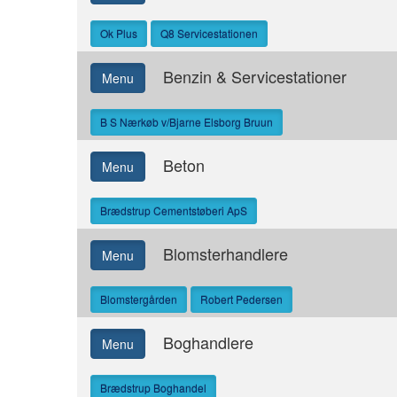
Ok Plus
Q8 Servicestationen
Benzin & Servicestationer
Menu
B S Nærkøb v/Bjarne Elsborg Bruun
Beton
Menu
Brædstrup Cementstøberi ApS
Blomsterhandlere
Menu
Blomstergården
Robert Pedersen
Boghandlere
Menu
Brædstrup Boghandel