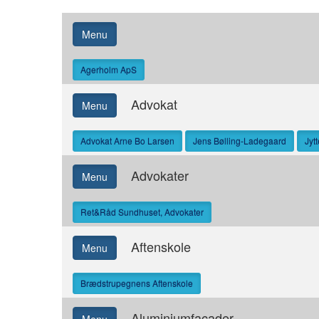
Menu
Agerholm ApS
Advokat
Menu
Advokat Arne Bo Larsen
Jens Bølling-Ladegaard
Jyt
Advokater
Menu
Ret&Råd Sundhuset, Advokater
Aftenskole
Menu
Brædstrupegnens Aftenskole
Aluminiumfacader